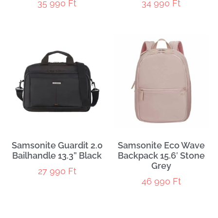
35 990
Ft
34 990
Ft
Samsonite Guardit 2.0
Samsonite Eco Wave
Bailhandle 13.3” Black
Backpack 15.6′ Stone
Grey
27 990
Ft
46 990
Ft