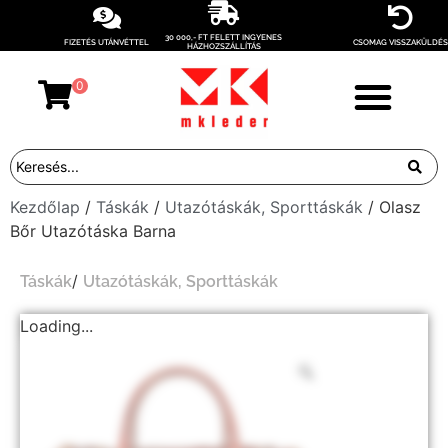
30 000,- FT FELETT INGYENES
FIZETÉS UTÁNVÉTTEL
CSOMAG VISSZAKÜLDÉS
HÁZHOZSZÁLLÍTÁS
0
Kezdőlap
/
Táskák
/
Utazótáskák, Sporttáskák
/ Olasz
Bőr Utazótáska Barna
/
Táskák
Utazótáskák, Sporttáskák
Loading...