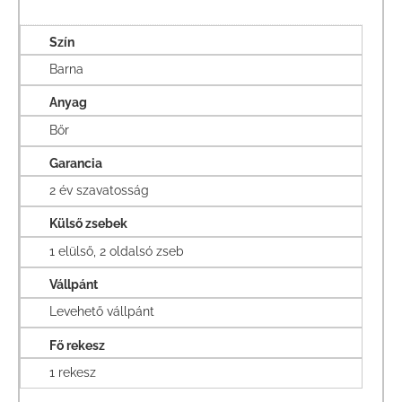
Szín
Barna
Anyag
Bőr
Garancia
2 év szavatosság
Külső zsebek
1 elülső, 2 oldalsó zseb
Vállpánt
Levehető vállpánt
Fő rekesz
1 rekesz