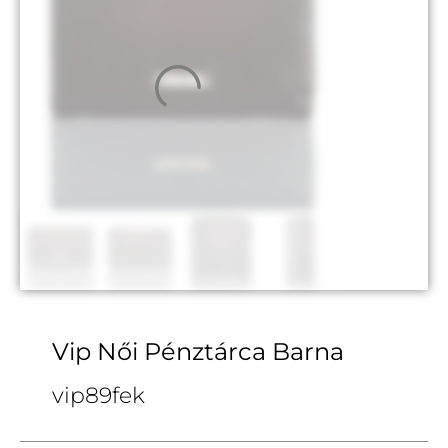
Vip Női Pénztárca Barna
vip89fek