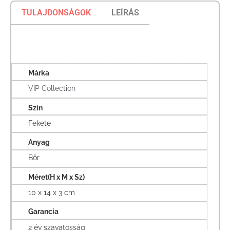
TULAJDONSÁGOK
LEÍRÁS
Márka
VIP Collection
Szín
Fekete
Anyag
Bőr
Méret(H x M x Sz)
10 x 14 x 3 cm
Garancia
2 év szavatosság