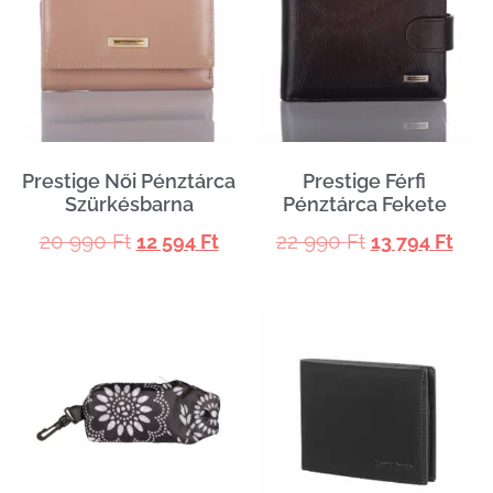
Prestige Női Pénztárca
Prestige Férfi
Szürkésbarna
Pénztárca Fekete
20 990
Ft
22 990
Ft
12 594
Ft
13 794
Ft