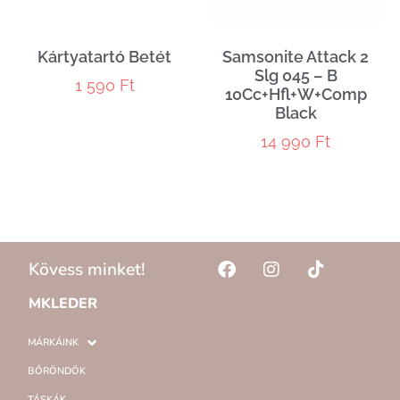
Kártyatartó Betét
Samsonite Attack 2
Slg 045 – B
1 590
Ft
10Cc+Hfl+W+Comp
Black
14 990
Ft
Kövess minket!
MKLEDER
MÁRKÁINK
BŐRÖNDÖK
TÁSKÁK