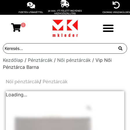
30 000,- FT FELETT INGYENES
FIZETÉS UTÁNVÉTTEL
CSOMAG VISSZAKÜLDÉS
HÁZHOZSZÁLLÍTÁS
0
Kezdőlap
/
Pénztárcák
/
Női pénztárcák
/ Vip Női
Pénztárca Barna
/
Női pénztárcák
Pénztárcák
Loading...