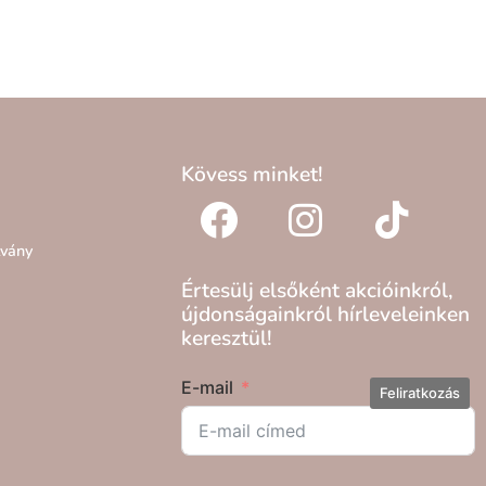
Kövess minket!
lvány
Értesülj elsőként akcióinkról,
újdonságainkról hírleveleinken
keresztül!
E-mail
Feliratkozás