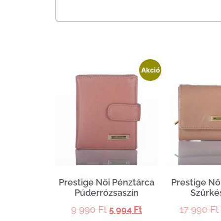
Akció
Prestige Női Pénztárca
Prestige Nő
Púderrózsaszín
Szürké
9 990
Ft
17 990
Ft
5 994
Ft