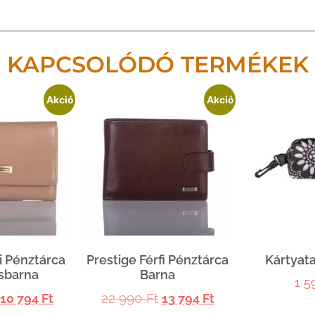
KAPCSOLÓDÓ TERMÉKEK
Akció
Akció
i Pénztárca
Prestige Férfi Pénztárca
Kártyata
sbarna
Barna
1 
22 990
Ft
10 794
Ft
13 794
Ft