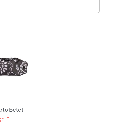
rtó Betét
590
Ft