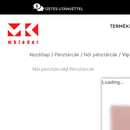
FIZETÉS UTÁNVÉTTEL
TERMÉK
Kezdőlap
/
Pénztárcák
/
Női pénztárcák
/ Vip
/
Női pénztárcák
Pénztárcák
Loading...