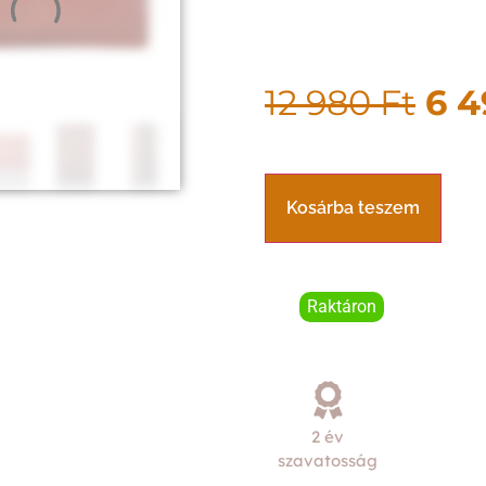
12 980
Ft
6 
Kosárba teszem
Raktáron
2 év
szavatosság