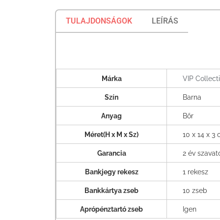
TULAJDONSÁGOK
LEÍRÁS
Márka
VIP Collect
Szín
Barna
Anyag
Bőr
Méret(H x M x Sz)
10 x 14 x 3
Garancia
2 év szava
Bankjegy rekesz
1 rekesz
Bankkártya zseb
10 zseb
Aprópénztartó zseb
Igen