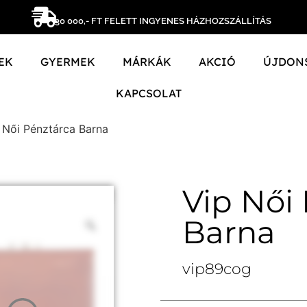
30 000,- FT FELETT INGYENES HÁZHOZSZÁLLÍTÁS
EK
GYERMEK
MÁRKÁK
AKCIÓ
ÚJDON
KAPCSOLAT
 Női Pénztárca Barna
Vip Női
Barna
vip89cog