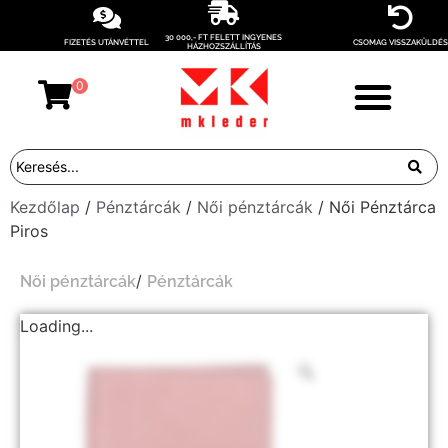
30 000,- FT FELETT INGYENES
FIZETÉS UTÁNVÉTTEL
CSOMAG VISSZAKÜLDÉS
HÁZHOZSZÁLLÍTÁS
0
Kezdőlap
/
Pénztárcák
/
Női pénztárcák
/ Női Pénztárca
Piros
/
Női pénztárcák
Pénztárcák
Loading...