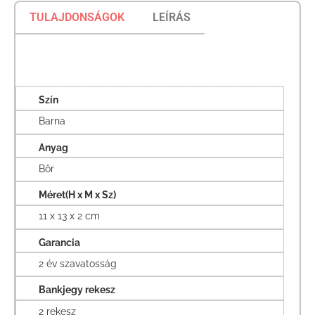
TULAJDONSÁGOK
LEÍRÁS
Szín
Barna
Anyag
Bőr
Méret(H x M x Sz)
11 x 13 x 2 cm
Garancia
2 év szavatosság
Bankjegy rekesz
2 rekesz