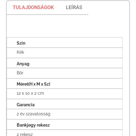
TULAJDONSÁGOK
LEÍRÁS
Szín
Kék
Anyag
Bőr
Méret(H x M x Sz)
12 x 10 x 2 cm
Garancia
2 év szavatosság
Bankjegy rekesz
2 rekesz