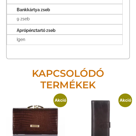
Bankkártya zseb
9 zseb
Aprópénztartó zseb
Igen
KAPCSOLÓDÓ
TERMÉKEK
Akció
Akció