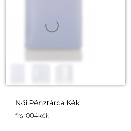
Női Pénztárca Kék
frsr004kék