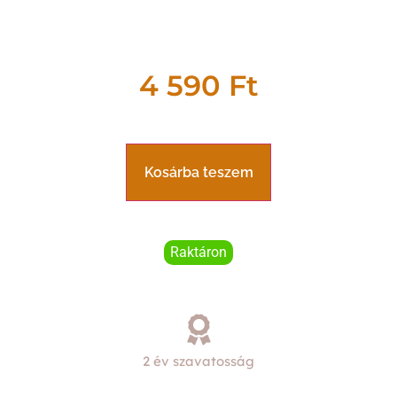
4 590
Ft
Kosárba teszem
Raktáron
2 év szavatosság