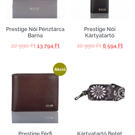
Prestige Női Pénztárca
Prestige Női
Barna
Kártyatartó
22 990
Ft
10 990
Ft
13 794
Ft
6 594
Ft
Akció
Prestige Férfi
Kártyatartó Betét