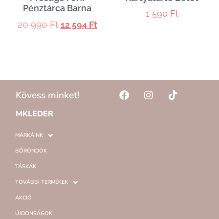
Pénztárca Barna
1 590
Ft
20 990
Ft
12 594
Ft
Kövess minket!
MKLEDER
MÁRKÁINK
BŐRÖNDÖK
TÁSKÁK
TOVÁBBI TERMÉKEK
AKCIÓ
ÚJDONSÁGOK