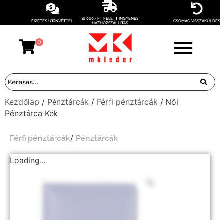
30 000,- FT FELETT INGYENES
FIZETÉS UTÁNVÉTTEL
CSOMAG VISSZAKÜLDÉS
HÁZHOZSZÁLLÍTÁS
0
Kezdőlap
/
Pénztárcák
/
Férfi pénztárcák
/ Női
Pénztárca Kék
/
Férfi pénztárcák
Pénztárcák
Loading...