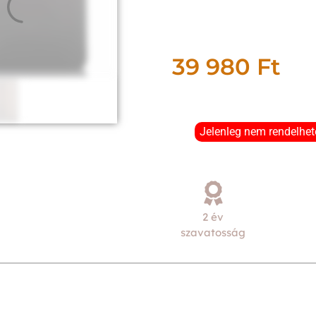
39 980
Ft
Jelenleg nem rendelhet
2 év
szavatosság