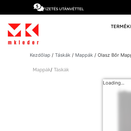
FIZETÉS UTÁNVÉTTEL
TERMÉK
Kezdőlap
/
Táskák
/
Mappák
/ Olasz Bőr Map
/
Mappák
Táskák
Loading...