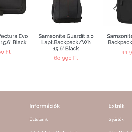
Vectura Evo
Samsonite Guardit 2.0
Samsonit
 15.6′ Black
Lapt.Backpack/Wh
Backpack 
15.6′ Black
90
Ft
44 
60 990
Ft
Információk
Extrák
Üzleteink
Gyártók