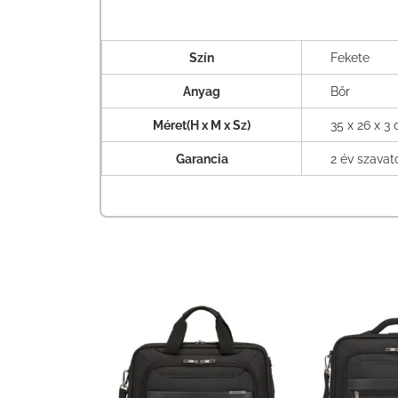
Szín
Fekete
Anyag
Bőr
Méret(H x M x Sz)
35 x 26 x 3
Garancia
2 év szava