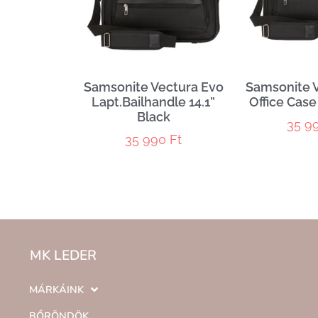
Samsonite Vectura Evo
Samsonite 
Lapt.Bailhandle 14.1”
Office Case
Black
35 9
35 990
Ft
MK LEDER
MÁRKÁINK
BŐRÖNDÖK