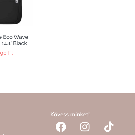
e Eco Wave
14.1′ Black
990
Ft
Kövess minket!