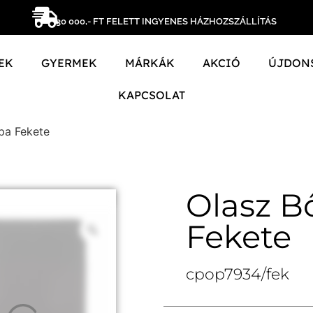
30 000,- FT FELETT INGYENES HÁZHOZSZÁLLÍTÁS
EK
GYERMEK
MÁRKÁK
AKCIÓ
ÚJDON
KAPCSOLAT
pa Fekete
Olasz B
Fekete
cpop7934/fek