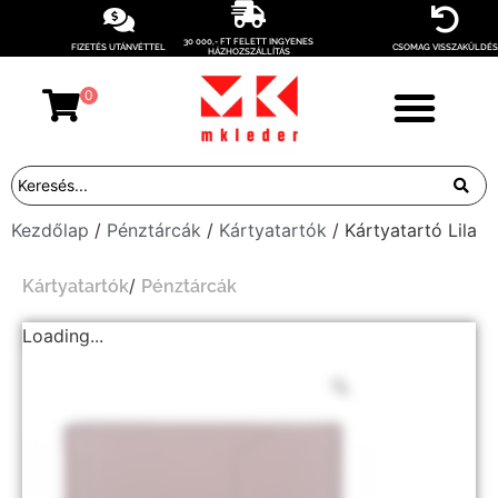
30 000,- FT FELETT INGYENES
FIZETÉS UTÁNVÉTTEL
CSOMAG VISSZAKÜLDÉS
HÁZHOZSZÁLLÍTÁS
0
Kezdőlap
/
Pénztárcák
/
Kártyatartók
/ Kártyatartó Lila
/
Kártyatartók
Pénztárcák
Loading...