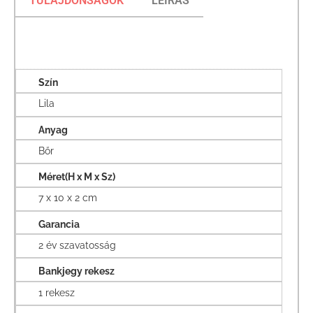
TULAJDONSÁGOK
LEÍRÁS
Szín
Lila
Anyag
Bőr
Méret(H x M x Sz)
7 x 10 x 2 cm
Garancia
2 év szavatosság
Bankjegy rekesz
1 rekesz