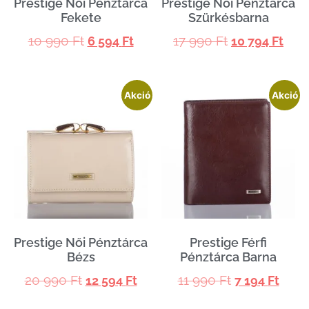
Prestige Női Pénztárca
Prestige Női Pénztárca
Fekete
Szürkésbarna
10 990
Ft
17 990
Ft
6 594
Ft
10 794
Ft
Akció
Akció
Prestige Női Pénztárca
Prestige Férfi
Bézs
Pénztárca Barna
20 990
Ft
11 990
Ft
12 594
Ft
7 194
Ft