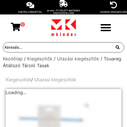
30 000,- FT FELETT INGYENES
FIZETÉS UTÁNVÉTTEL
CSOMAG VISSZAKÜLDÉS
HÁZHOZSZÁLLÍTÁS
0
Kezdőlap
/
Kiegészítők
/
Utazási kiegészítők
/ Touareg
Átlátszó Tároló Tasak
/
Kiegészítők
Utazási kiegészítők
Loading...