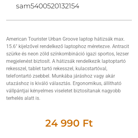
sam5400520132154
American Tourister Urban Groove laptop hátizsák max.
15.6″ kijelzővel rendelkező laptophoz méretezve. Antracit
szürke és neon zöld színkombináció igazi sportos, lezser
megjelenést biztosít. A hátizsák rendelkezik laptoptartó
rekesszel, tablet tartó rekesszel, kulacstartóval,
telefontartó zsebbel. Munkába járáshoz vagy akár
utazáshoz is kiváló választás. Ergonomikus, állítható
vállpántjai kényelmes viseletet biztosítanak nagyobb
terhelés alatt is.
24 990
Ft