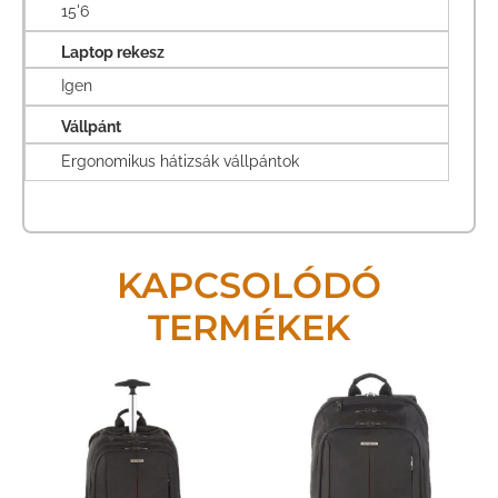
15'6
Laptop rekesz
Igen
Vállpánt
Ergonomikus hátizsák vállpántok
KAPCSOLÓDÓ
TERMÉKEK