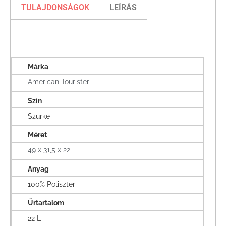
TULAJDONSÁGOK
LEÍRÁS
Márka
American Tourister
Szín
Szürke
Méret
49 x 31,5 x 22
Anyag
100% Poliszter
Űrtartalom
22 L