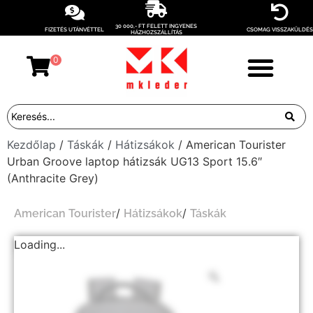
30 000,- FT FELETT INGYENES
FIZETÉS UTÁNVÉTTEL
CSOMAG VISSZAKÜLDÉS
HÁZHOZSZÁLLÍTÁS
0
Kezdőlap
/
Táskák
/
Hátizsákok
/ American Tourister
Urban Groove laptop hátizsák UG13 Sport 15.6″
(Anthracite Grey)
/
/
American Tourister
Hátizsákok
Táskák
Loading...