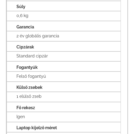
Súly
0,6 kg
Garancia
2 év globális garancia
Cipzárak
Standard cipzár
Fogantyúk
Felső fogantyú
Külső zsebek
1 elülső zseb
Fő rekesz
Igen
Laptop kijelző méret