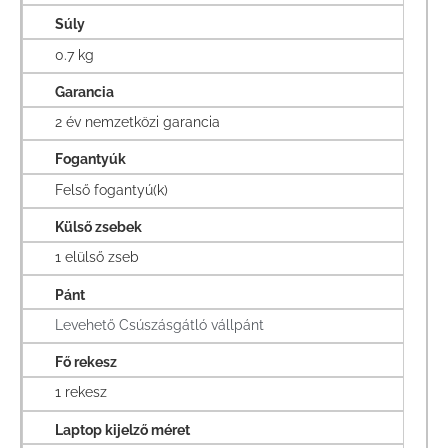
Súly
0.7 kg
Garancia
2 év nemzetközi garancia
Fogantyúk
Felső fogantyú(k)
Külső zsebek
1 elülső zseb
Pánt
Levehető Csúszásgátló vállpánt
Fő rekesz
1 rekesz
Laptop kijelző méret