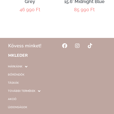
Grey
15.6′ Midnight Blue
46 990
Ft
85 990
Ft
Kövess minket!
MKLEDER
MÁRKÁINK
BŐRÖNDÖK
TÁSKÁK
TOVÁBBI TERMÉKEK
AKCIÓ
ÚJDONSÁGOK