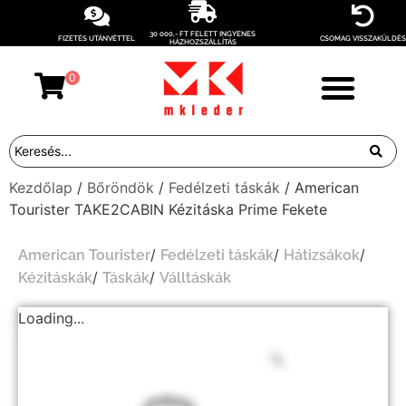
30 000,- FT FELETT INGYENES
FIZETÉS UTÁNVÉTTEL
CSOMAG VISSZAKÜLDÉS
HÁZHOZSZÁLLÍTÁS
0
Kezdőlap
/
Bőröndök
/
Fedélzeti táskák
/ American
Tourister TAKE2CABIN Kézitáska Prime Fekete
/
/
/
American Tourister
Fedélzeti táskák
Hátizsákok
/
/
Kézitáskák
Táskák
Válltáskák
Loading...