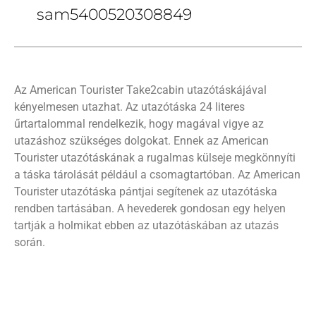
sam5400520308849
Az American Tourister Take2cabin utazótáskájával
kényelmesen utazhat. Az utazótáska 24 literes
űrtartalommal rendelkezik, hogy magával vigye az
utazáshoz szükséges dolgokat. Ennek az American
Tourister utazótáskának a rugalmas külseje megkönnyíti
a táska tárolását például a csomagtartóban. Az American
Tourister utazótáska pántjai segítenek az utazótáska
rendben tartásában. A hevederek gondosan egy helyen
tartják a holmikat ebben az utazótáskában az utazás
során.