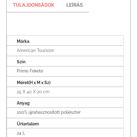
TULAJDONSÁGOK
LEÍRÁS
Márka
American Tourister
Szín
Prime Fekete
Méret(H x M x Sz)
25 X 40 X 20 cm
Anyag
100% újrahasznosított poliészter
Űrtartalom
24 L