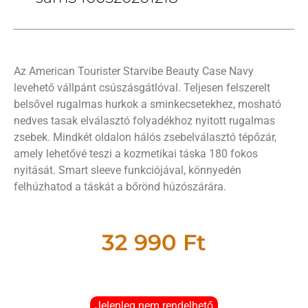
Az American Tourister Starvibe Beauty Case Navy
levehető vállpánt csúszásgátlóval. Teljesen felszerelt
belsővel rugalmas hurkok a sminkecsetekhez, mosható
nedves tasak elválasztó folyadékhoz nyitott rugalmas
zsebek. Mindkét oldalon hálós zsebelválasztó tépőzár,
amely lehetővé teszi a kozmetikai táska 180 fokos
nyitását. Smart sleeve funkciójával, könnyedén
felhúzhatod a táskát a bőrönd húzószárára.
32 990
Ft
Jelenleg nem rendelhető