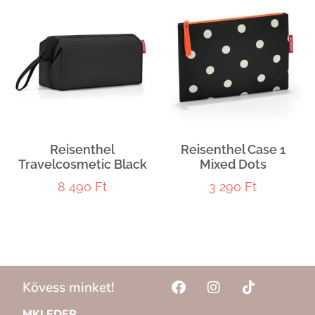
Reisenthel
Reisenthel Case 1
Travelcosmetic Black
Mixed Dots
8 490
Ft
3 290
Ft
Kövess minket!
MKLEDER