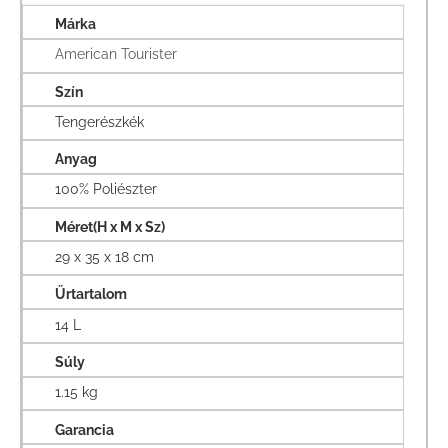
Márka
American Tourister
Szín
Tengerészkék
Anyag
100% Poliészter
Méret(H x M x Sz)
29 x 35 x 18 cm
Űrtartalom
14 L
Súly
1.15 kg
Garancia