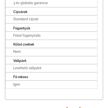
3 év globális garancia
Cipzárak
Standard cipzár
Fogantyúk
Felső foganytú(k)
Külső zsebek
Nem
Vállpánt
Levehető vállpánt
Fő rekesz
Igen