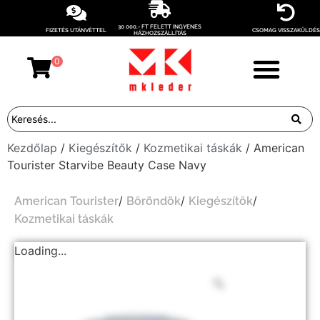
30 000,- FT FELETT INGYENES
FIZETÉS UTÁNVÉTTEL
CSOMAG VISSZAKÜLDÉS
HÁZHOZSZÁLLÍTÁS
0
Kezdőlap
/
Kiegészítők
/
Kozmetikai táskák
/ American
Tourister Starvibe Beauty Case Navy
/
/
/
American Tourister
Bőröndök
Kiegészítők
Kozmetikai táskák
Loading...