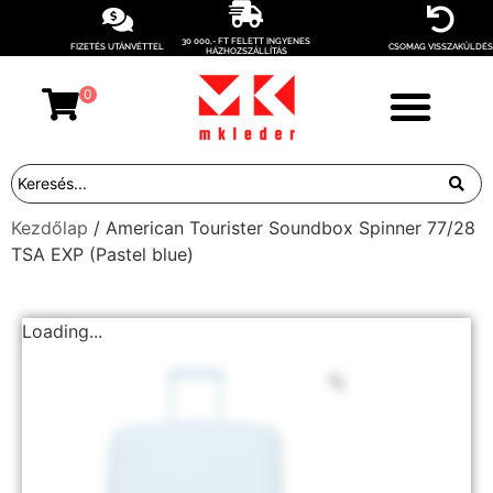
30 000,- FT FELETT INGYENES
FIZETÉS UTÁNVÉTTEL
CSOMAG VISSZAKÜLDÉS
HÁZHOZSZÁLLÍTÁS
0
Kezdőlap
/ American Tourister Soundbox Spinner 77/28
TSA EXP (Pastel blue)
Loading...