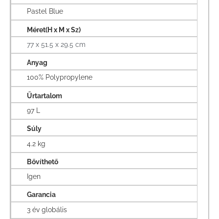
Pastel Blue
Méret(H x M x Sz)
77 x 51.5 x 29.5 cm
Anyag
100% Polypropylene
Űrtartalom
97 L
Súly
4.2 kg
Bővíthető
Igen
Garancia
3 év globális