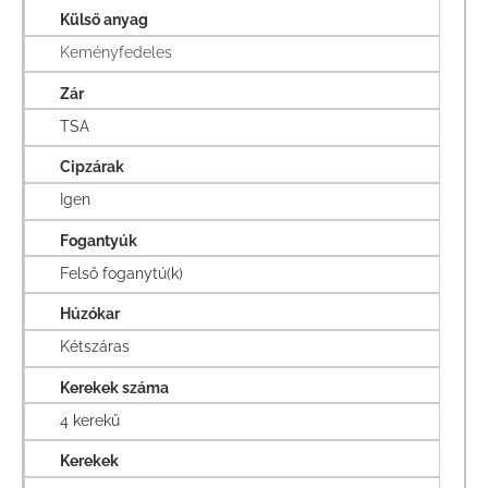
Külső anyag
Keményfedeles
Zár
TSA
Cipzárak
Igen
Fogantyúk
Felső foganytú(k)
Húzókar
Kétszáras
Kerekek száma
4 kerekű
Kerekek