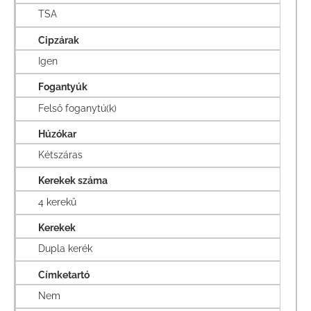
TSA
Cipzárak
Igen
Fogantyúk
Felső foganytú(k)
Húzókar
Kétszáras
Kerekek száma
4 kerekű
Kerekek
Dupla kerék
Címketartó
Nem