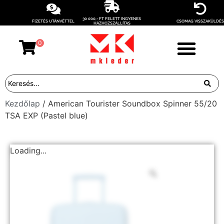
30 000,- FT FELETT INGYENES
FIZETÉS UTÁNVÉTTEL
CSOMAG VISSZAKÜLDÉS
HÁZHOZSZÁLLÍTÁS
0
Kezdőlap
/ American Tourister Soundbox Spinner 55/20
TSA EXP (Pastel blue)
Loading...