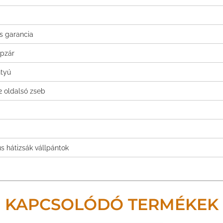
is garancia
ipzár
ntyú
 2 oldalsó zseb
 hátizsák vállpántok
KAPCSOLÓDÓ TERMÉKEK