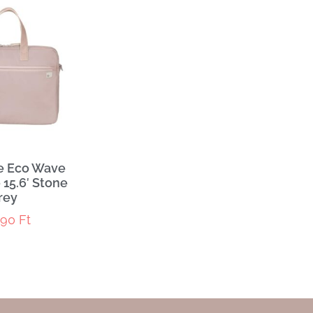
e Eco Wave
 15.6′ Stone
rey
990
Ft