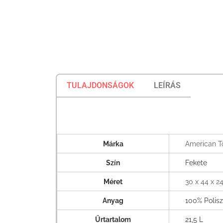
TULAJDONSÁGOK
LEÍRÁS
Márka
American To
Szín
Fekete
Méret
30 x 44 x 24
Anyag
100% Polisz
Űrtartalom
21,5 L