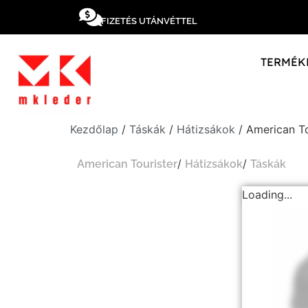
FIZETÉS UTÁNVÉTTEL
TERMÉK
Kezdőlap
/
Táskák
/
Hátizsákok
/ American To
/
/
American Tourister
Hátizsákok
Táskák
Loading...