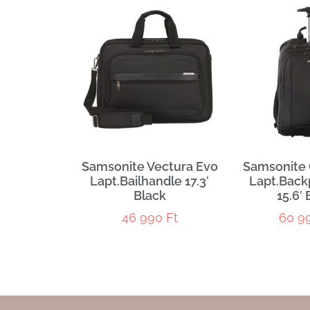
Samsonite Vectura Evo
Samsonite 
Lapt.Bailhandle 17.3′
Lapt.Bac
Black
15.6′ 
46 990
Ft
60 9