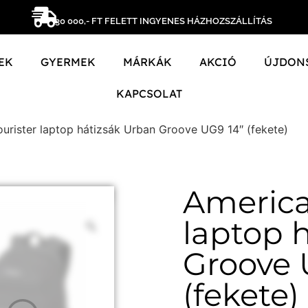
30 000,- FT FELETT INGYENES HÁZHOZSZÁLLÍTÁS
EK
GYERMEK
MÁRKÁK
AKCIÓ
ÚJDON
KAPCSOLAT
urister laptop hátizsák Urban Groove UG9 14″ (fekete)
America
laptop 
Groove 
(fekete)