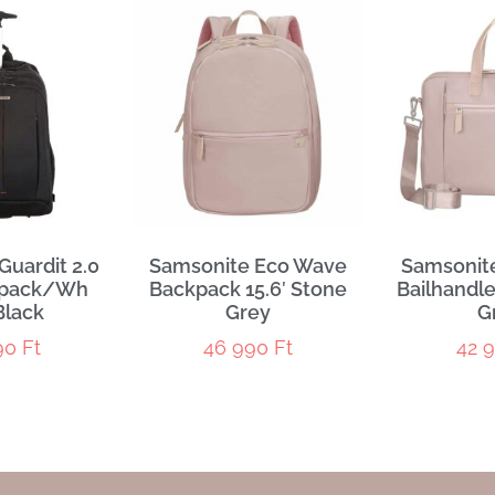
Guardit 2.0
Samsonite Eco Wave
Samsonit
kpack/Wh
Backpack 15.6′ Stone
Bailhandle
Black
Grey
G
90
Ft
46 990
Ft
42 