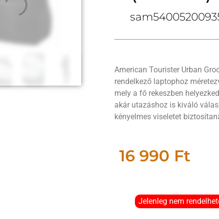
sam5400520093
American Tourister Urban Groo
rendelkező laptophoz méretezve
mely a fő rekeszben helyezked
akár utazáshoz is kiváló válas
kényelmes viseletet biztosítan
16 990
Ft
Jelenleg nem rendelhet