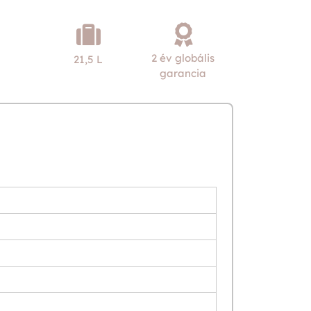
2 év globális
21,5 L
garancia