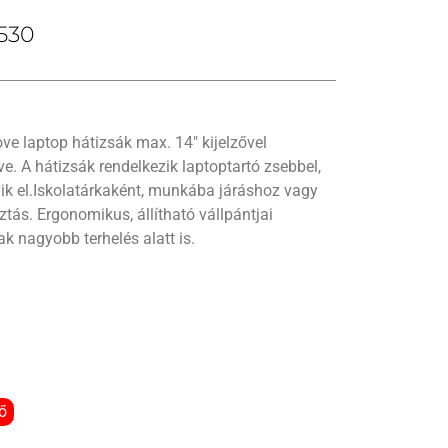
530
ve laptop hátizsák max. 14″ kijelzővel
. A hátizsák rendelkezik laptoptartó zsebbel,
ik el.Iskolatárkaként, munkába járáshoz vagy
ztás. Ergonomikus, állítható vállpántjai
ak nagyobb terhelés alatt is.
ő