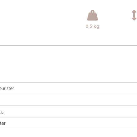
0,5 kg
urister
,5
ter