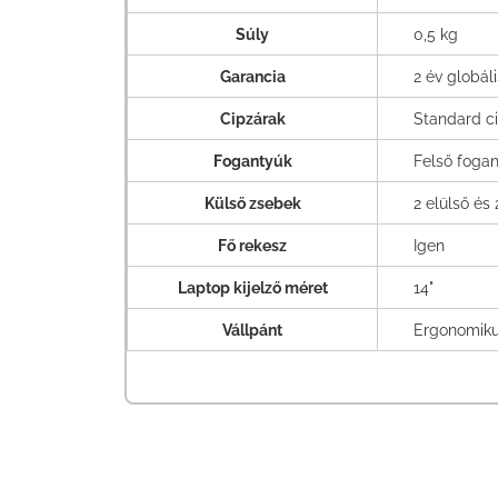
Súly
0,5 kg
Garancia
2 év globál
Cipzárak
Standard c
Fogantyúk
Felső foga
Külső zsebek
2 elülső és
Fő rekesz
Igen
Laptop kijelző méret
14"
Vállpánt
Ergonomikus