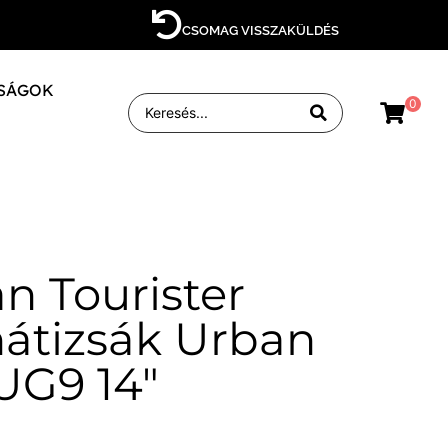
CSOMAG VISSZAKÜLDÉS
SÁGOK
0
n Tourister
hátizsák Urban
UG9 14″