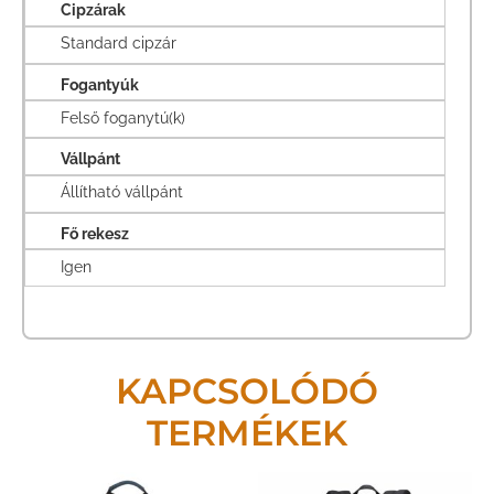
Cipzárak
Standard cipzár
Fogantyúk
Felső foganytú(k)
Vállpánt
Állítható vállpánt
Fő rekesz
Igen
KAPCSOLÓDÓ
TERMÉKEK