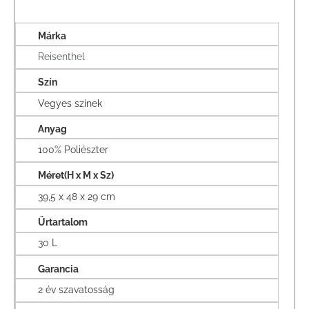
Márka
Reisenthel
Szín
Vegyes színek
Anyag
100% Poliészter
Méret(H x M x Sz)
39,5 x 48 x 29 cm
Űrtartalom
30 L
Garancia
2 év szavatosság