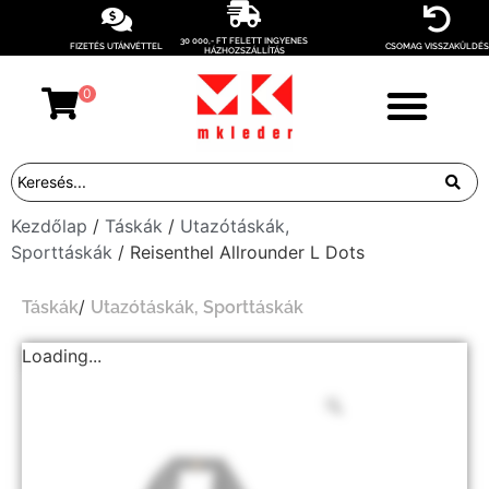
30 000,- FT FELETT INGYENES
FIZETÉS UTÁNVÉTTEL
CSOMAG VISSZAKÜLDÉS
HÁZHOZSZÁLLÍTÁS
0
Kezdőlap
/
Táskák
/
Utazótáskák,
Sporttáskák
/ Reisenthel Allrounder L Dots
/
Táskák
Utazótáskák, Sporttáskák
Loading...