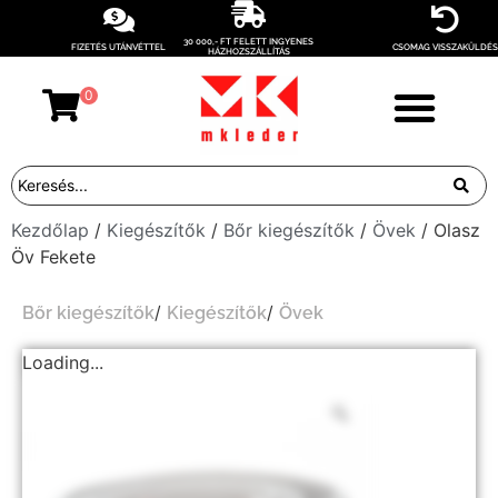
30 000,- FT FELETT INGYENES
FIZETÉS UTÁNVÉTTEL
CSOMAG VISSZAKÜLDÉS
HÁZHOZSZÁLLÍTÁS
0
Kezdőlap
/
Kiegészítők
/
Bőr kiegészítők
/
Övek
/ Olasz
Öv Fekete
/
/
Bőr kiegészítők
Kiegészítők
Övek
Loading...