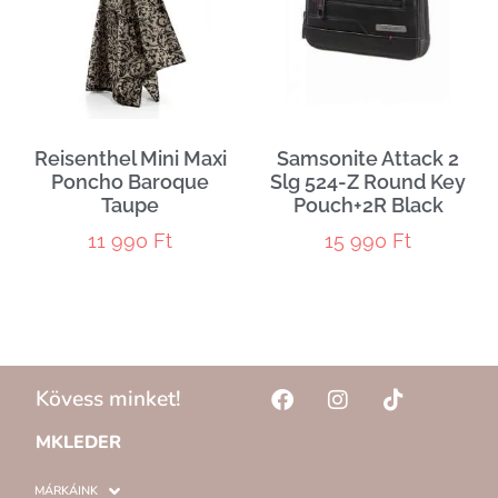
Reisenthel Mini Maxi
Samsonite Attack 2
Poncho Baroque
Slg 524-Z Round Key
Taupe
Pouch+2R Black
11 990
Ft
15 990
Ft
Kövess minket!
MKLEDER
MÁRKÁINK