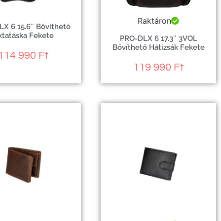
Raktáron
X 6 15.6″ Bővíthető
ktatáska Fekete
PRO-DLX 6 17.3″ 3VOL
Bővíthető Hátizsák Fekete
114 990
Ft
119 990
Ft