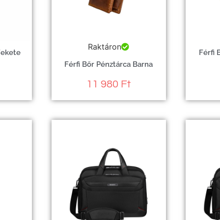
Raktáron
Fekete
Férfi
Férfi Bőr Pénztárca Barna
11 980
Ft