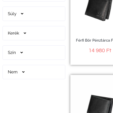
Súly
Kerék
Férfi Bőr Pénztárca 
14 980
Ft
Szín
Nem