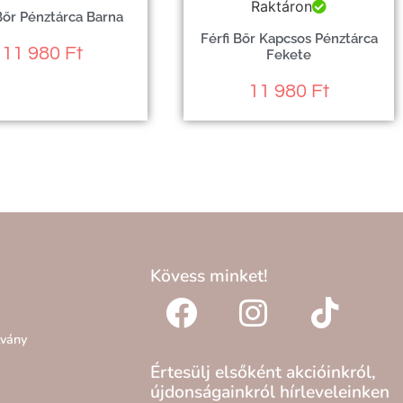
Raktáron
 Bőr Pénztárca Barna
Férfi Bőr Kapcsos Pénztárca
11 980
Ft
Fekete
11 980
Ft
Kövess minket!
lvány
Értesülj elsőként akcióinkról,
újdonságainkról hírleveleinken