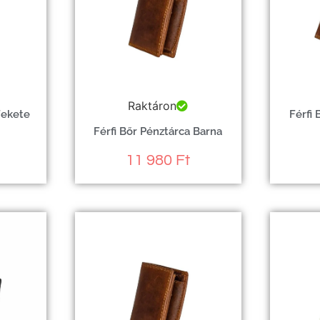
Raktáron
Fekete
Férfi
Férfi Bőr Pénztárca Barna
11 980
Ft