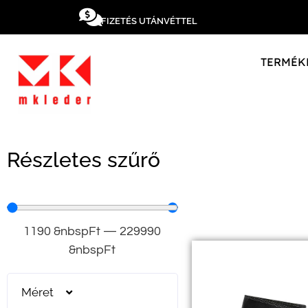
FIZETÉS UTÁNVÉTTEL
TERMÉK
Részletes szűrő
1190
&nbspFt
—
229990
&nbspFt
Méret