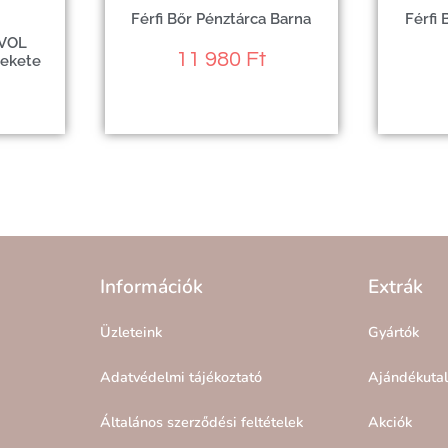
Férfi Bőr Pénztárca Barna
Férfi
3VOL
11 980
Ft
Fekete
Információk
Extrák
Üzleteink
Gyártók
Adatvédelmi tájékoztató
Ajándékuta
Általános szerződési feltételek
Akciók