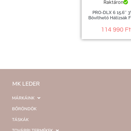
Raktáron
PRO-DLX 6 15.6″ 
Bővíthető Hátizsák 
114 990
Ft
MK LEDER
MÁRKÁINK
BŐRÖNDÖK
TÁSKÁK
TOVÁBBI TERMÉKEK