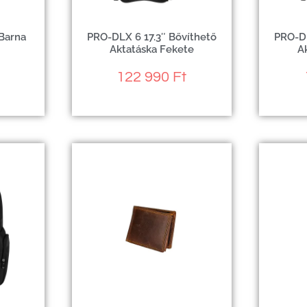
 Barna
PRO-DLX 6 17.3″ Bővíthető
PRO-DL
Aktatáska Fekete
A
122 990
Ft